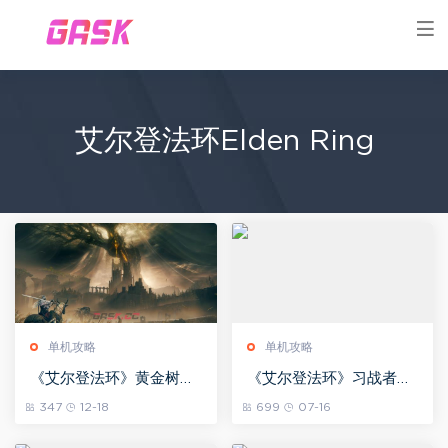
艾尔登法环Elden Ring
单机攻略
单机攻略
《艾尔登法环》黄金树幽
《艾尔登法环》习战者破
影全武器获得方法介绍
屋铃珠猎人BOSS图鉴
347
12-18
699
07-16