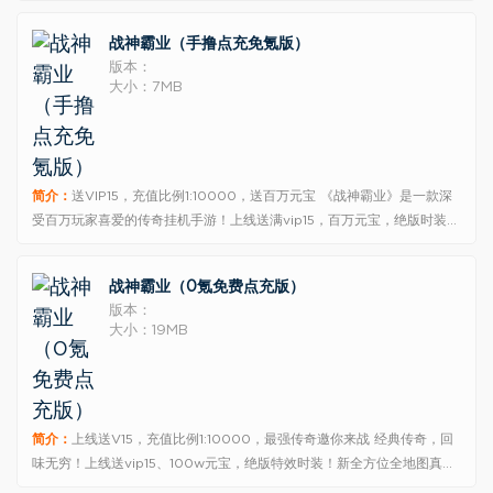
城补贴大甩卖，最低0.1折。各大系统装备道具时装均1折上架，先到先
得！上线送满vip15，百万元宝，绝版时装套！每日登陆游戏就能免费点充
战神霸业（手撸点充免氪版）
真充，能
版本：
大小：7MB
简介：
送VIP15，充值比例1:10000，送百万元宝 《战神霸业》是一款深
受百万玩家喜爱的传奇挂机手游！上线送满vip15，百万元宝，绝版时装
套！每日登陆游戏就能免费点充真充，能拿多少全看手速！全新GM商店
大改版！全系列的至尊雷霆免费送！终极魔神海神套装免费兑换！轻松养
战神霸业（0氪免费点充版）
成超百亿G
版本：
大小：19MB
简介：
上线送V15，充值比例1:10000，最强传奇邀你来战 经典传奇，回
味无穷！上线送vip15、100w元宝，绝版特效时装！新全方位全地图真打
金玩法，每天登陆游戏免费点充648！无限资源千倍返利，买断商城直接