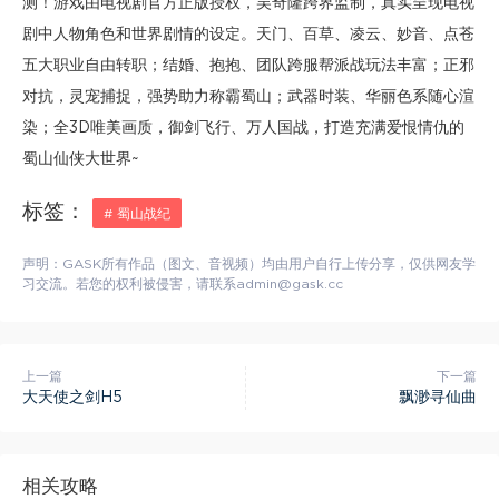
测！游戏由电视剧官方正版授权，吴奇隆跨界监制，真实呈现电视
剧中人物角色和世界剧情的设定。天门、百草、凌云、妙音、点苍
五大职业自由转职；结婚、抱抱、团队跨服帮派战玩法丰富；正邪
对抗，灵宠捕捉，强势助力称霸蜀山；武器时装、华丽色系随心渲
染；全3D唯美画质，御剑飞行、万人国战，打造充满爱恨情仇的
蜀山仙侠大世界~
标签：
# 蜀山战纪
声明：GASK所有作品（图文、音视频）均由用户自行上传分享，仅供网友学
习交流。若您的权利被侵害，请联系admin@gask.cc
上一篇
下一篇
大天使之剑H5
飘渺寻仙曲
相关攻略