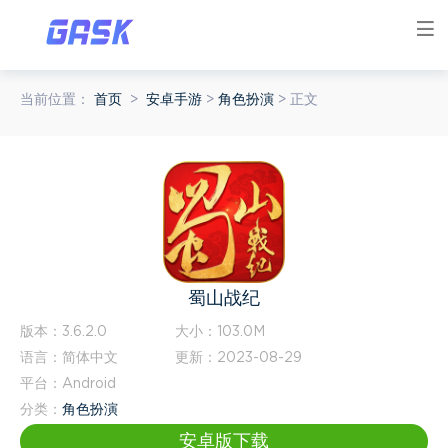
当前位置：
首页
>
安卓手游
>
角色扮演
> 正文
蜀山战纪
版本：
3.6.2.0
大小：
103.0M
语言：
简体中文
更新：
2023-08-29
平台：
Android
分类：
角色扮演
安卓版下载