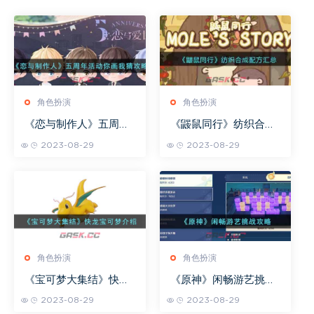
角色扮演
角色扮演
《恋与制作人》五周年
《鼹鼠同行》纺织合成
活动你画我猜攻略
配方汇总
2023-08-29
2023-08-29
角色扮演
角色扮演
《宝可梦大集结》快龙
《原神》闲畅游艺挑战
宝可梦介绍
攻略
2023-08-29
2023-08-29