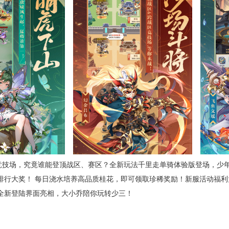
竞技场，究竟谁能登顶战区、赛区？全新玩法千里走单骑体验版登场，少
排行大奖！ 每日浇水培养高品质桂花，即可领取珍稀奖励！新服活动福利
全新登陆界面亮相，大小乔陪你玩转少三！