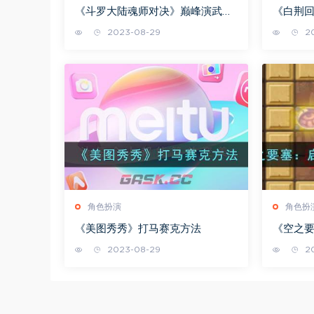
《斗罗大陆魂师对决》巅峰演武唐
《白荆
三打法攻略
2023-08-29
20
角色扮演
角色扮
《美图秀秀》打马赛克方法
《空之
通关攻
2023-08-29
20