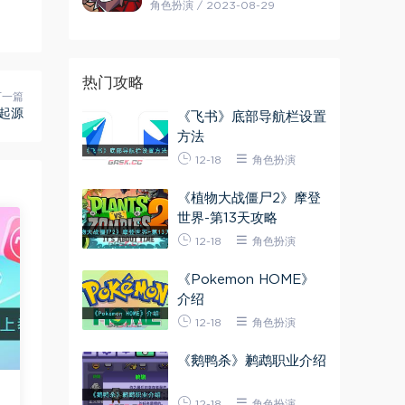
角色扮演 / 2023-08-29
热门攻略
下一篇
起源
《飞书》底部导航栏设置
方法
12-18
角色扮演
《植物大战僵尸2》摩登
世界-第13天攻略
12-18
角色扮演
《Pokemon HOME》
介绍
12-18
角色扮演
《鹅鸭杀》鹣鹉职业介绍
12-18
角色扮演