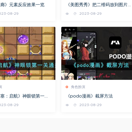
回廊》元素反应效果一览
《美图秀秀》把二维码放到图片上
教程
23-08-29
2023-08-29
演
角色扮演
要塞：启航》神眼锁第一关
《podo漫画》截屏方法
略
23-08-29
2023-08-29