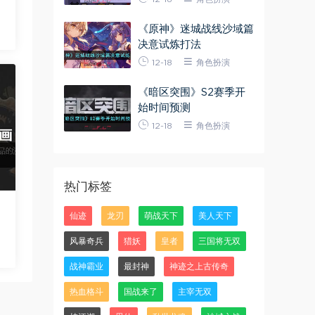
《原神》迷城战线沙域篇
决意试炼打法
12-18
角色扮演
《暗区突围》S2赛季开
始时间预测
12-18
角色扮演
热门标签
仙迹
龙刃
萌战天下
美人天下
风暴奇兵
猎妖
皇者
三国将无双
战神霸业
最封神
神迹之上古传奇
热血格斗
国战来了
主宰无双